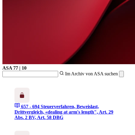
ASA
77 | 10
Im Archiv von ASA suchen
657 - 694
Steuerverfahren, Beweislast,
Drittvergleich, «dealing at arm's length", Art. 29
Abs. 2 BV, Art. 58 DBG