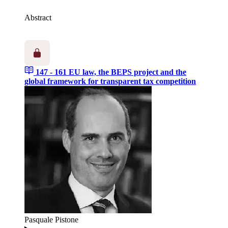
Abstract
147 - 161
EU law, the BEPS project and the
global framework for transparent tax competition
Pasquale Pistone